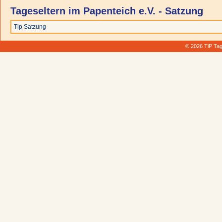
Tageseltern im Papenteich e.V. - Satzung
Tip Satzung
© 2026 TiP Tag